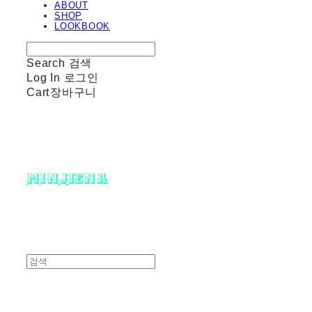
ABOUT
SHOP
LOOKBOOK
Search
검색
Log In
로그인
Cart
장바구니
minjiena