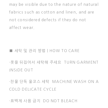
may be visible due to the nature of natural
fabrics such as cotton and linen, and are
not considered defects if they do not
affect wear.
■ 세탁 및 관리 방법 | HOW TO CARE
·옷을 뒤집어서 세탁해 주세요 TURN GARMENT
INSIDE OUT
·찬물 단독 울코스 세탁 MACHINE WASH ON A
COLD DELICATE CYCLE
·표백제 사용 금지 DO NOT BLEACH