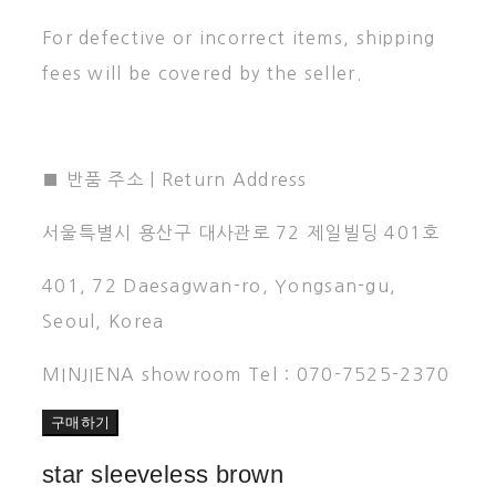
For defective or incorrect items, shipping
fees will be covered by the seller.
■ 반품 주소 | Return Address
서울특별시 용산구 대사관로 72 제일빌딩 401호
401, 72 Daesagwan-ro, Yongsan-gu,
Seoul, Korea
MINJIENA showroom Tel : 070-7525-2370
구매하기
star sleeveless brown