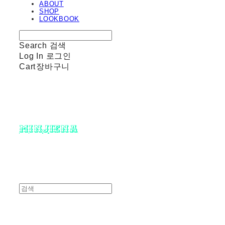
ABOUT
SHOP
LOOKBOOK
Search
검색
Log In
로그인
Cart
장바구니
minjiena