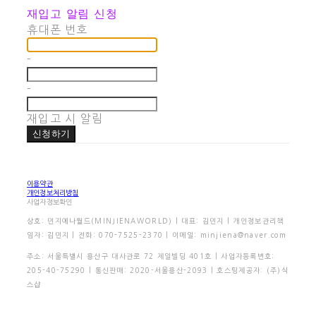
재입고 알림 신청
휴대폰 번호
-
-
재입고 시 알림
신청하기
이용약관
개인정보처리방침
사업자정보확인
상호: 민지에나월드(MINJIENAWORLD) | 대표: 김민지 | 개인정보관리책
임자: 김민지 | 전화: 070-7525-2370 | 이메일: minjiena@naver.com
주소: 서울특별시 용산구 대사관로 72 제일빌딩 401호 | 사업자등록번호:
205-40-75290
| 통신판매:
2020-서울용산-2093
| 호스팅제공자: (주)식
스샵