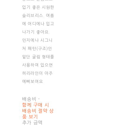
입기 좋은 시원한
슬리브리스. 여름
에 어디에나 입고
나가기 좋아요.
민지에나 시그니
처 패턴(구조)인
밑단 굴림 형태를
사용하여 입으면
허리라인이 아주
예뻐보여요
배송비
-
함께 구매 시
배송비 절약 상
품 보기
추가 금액