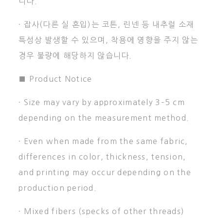
니다.
· 잡사(다른 실 혼입)는 코튼, 린넨 등 내추럴 소재
특성상 발생할 수 있으며, 착용에 영향을 주지 않는
경우 불량에 해당하지 않습니다.
■ Product Notice
· Size may vary by approximately 3–5 cm
depending on the measurement method.
· Even when made from the same fabric,
differences in color, thickness, tension,
and printing may occur depending on the
production period.
· Mixed fibers (specks of other threads)