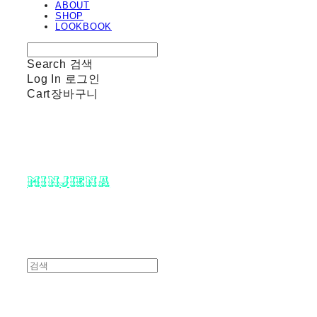
ABOUT
SHOP
LOOKBOOK
Search
검색
Log In
로그인
Cart
장바구니
minjiena