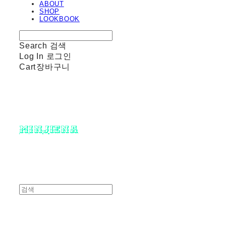
ABOUT
SHOP
LOOKBOOK
Search
검색
Log In
로그인
Cart
장바구니
minjiena