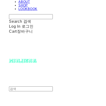
ABOUT
SHOP
LOOKBOOK
Search
검색
Log In
로그인
Cart
장바구니
minjiena