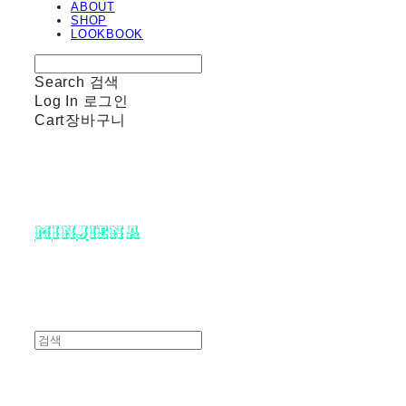
ABOUT
SHOP
LOOKBOOK
Search
검색
Log In
로그인
Cart
장바구니
minjiena