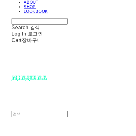
ABOUT
SHOP
LOOKBOOK
Search
검색
Log In
로그인
Cart
장바구니
minjiena