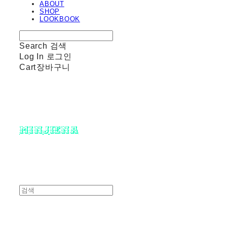
ABOUT
SHOP
LOOKBOOK
Search
검색
Log In
로그인
Cart
장바구니
minjiena