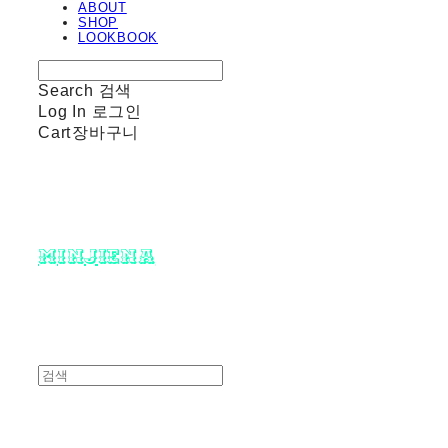
ABOUT
SHOP
LOOKBOOK
Search
검색
Log In
로그인
Cart
장바구니
minjiena