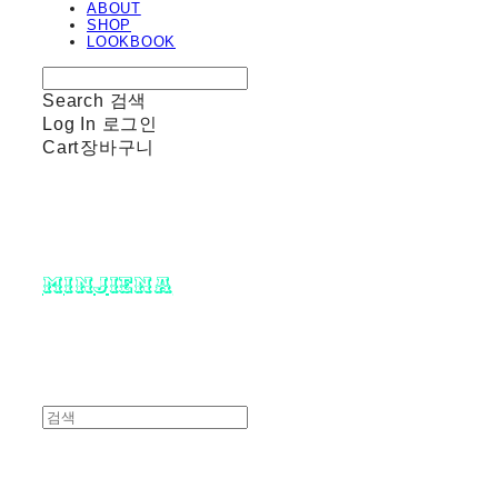
ABOUT
SHOP
LOOKBOOK
Search
검색
Log In
로그인
Cart
장바구니
minjiena