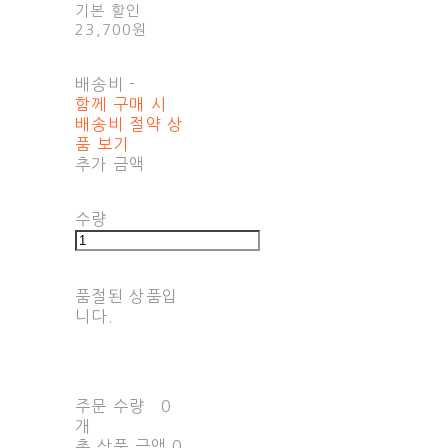
기본 할인
23,700원
배송비
-
함께 구매 시
배송비 절약 상
품 보기
추가 금액
수량
품절된 상품입
니다.
주문 수량
0
개
총 상품 금액
0