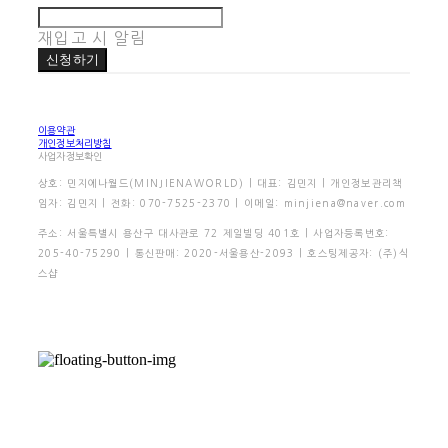
재입고 시 알림
신청하기
이용약관
개인정보처리방침
사업자정보확인
상호: 민지에나월드(MINJIENAWORLD) | 대표: 김민지 | 개인정보관리책
임자: 김민지 | 전화: 070-7525-2370 | 이메일: minjiena@naver.com
주소: 서울특별시 용산구 대사관로 72 제일빌딩 401호 | 사업자등록번호:
205-40-75290
| 통신판매:
2020-서울용산-2093
| 호스팅제공자: (주)식
스샵