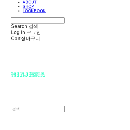
ABOUT
SHOP
LOOKBOOK
Search
검색
Log In
로그인
Cart
장바구니
minjiena