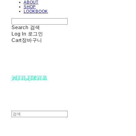
ABOUT
SHOP
LOOKBOOK
Search
검색
Log In
로그인
Cart
장바구니
minjiena