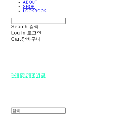
ABOUT
SHOP
LOOKBOOK
Search
검색
Log In
로그인
Cart
장바구니
minjiena