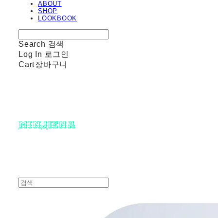
ABOUT
SHOP
LOOKBOOK
Search
검색
Log In
로그인
Cart
장바구니
minjiena