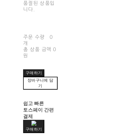
품절된 상품입
니다.
주문 수량
0
개
총 상품 금액
0
원
구매하기
장바구니에 담
기
쉽고 빠른
토스페이 간편
결제
구매하기