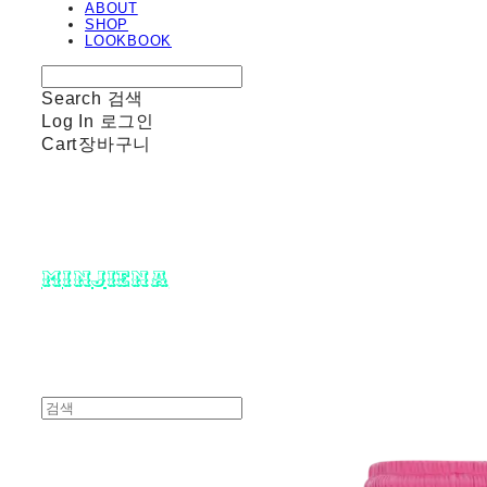
ABOUT
SHOP
LOOKBOOK
Search
검색
Log In
로그인
Cart
장바구니
minjiena