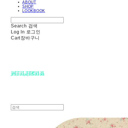
ABOUT
SHOP
LOOKBOOK
Search
검색
Log In
로그인
Cart
장바구니
minjiena