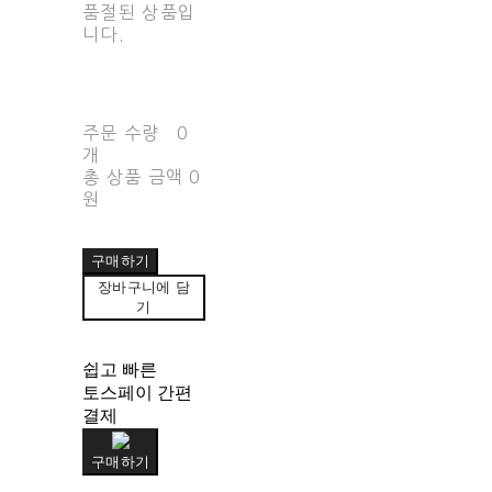
품절된 상품입
니다.
주문 수량
0
개
총 상품 금액
0
원
구매하기
장바구니에 담
기
쉽고 빠른
토스페이 간편
결제
구매하기