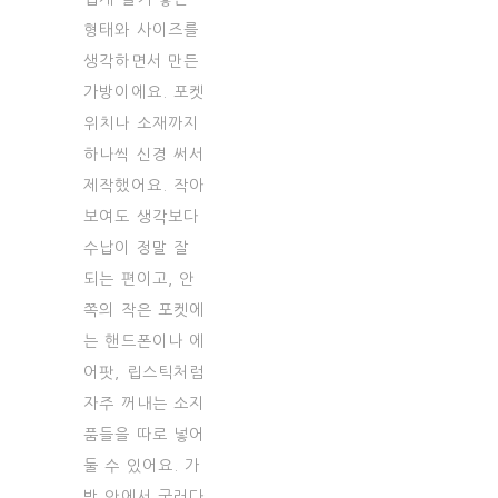
형태와 사이즈를
생각하면서 만든
가방이에요. 포켓
위치나 소재까지
하나씩 신경 써서
제작했어요. 작아
보여도 생각보다
수납이 정말 잘
되는 편이고, 안
쪽의 작은 포켓에
는 핸드폰이나 에
어팟, 립스틱처럼
자주 꺼내는 소지
품들을 따로 넣어
둘 수 있어요. 가
방 안에서 굴러다