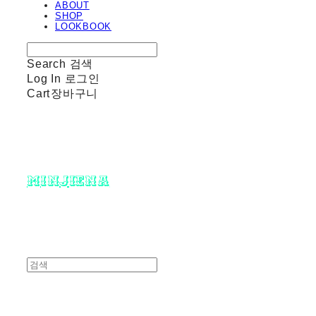
ABOUT
SHOP
LOOKBOOK
Search
검색
Log In
로그인
Cart
장바구니
minjiena