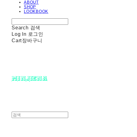
ABOUT
SHOP
LOOKBOOK
Search
검색
Log In
로그인
Cart
장바구니
minjiena