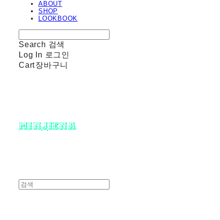
ABOUT
SHOP
LOOKBOOK
Search
검색
Log In
로그인
Cart
장바구니
minjiena