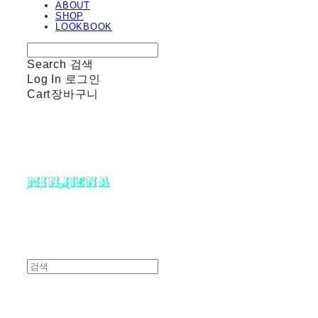
ABOUT
SHOP
LOOKBOOK
Search
검색
Log In
로그인
Cart
장바구니
minjiena