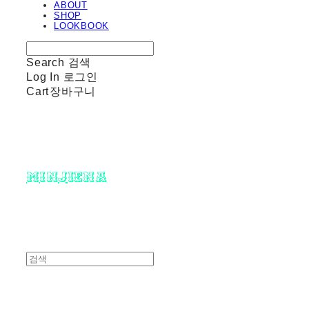
ABOUT
SHOP
LOOKBOOK
Search
검색
Log In
로그인
Cart
장바구니
minjiena