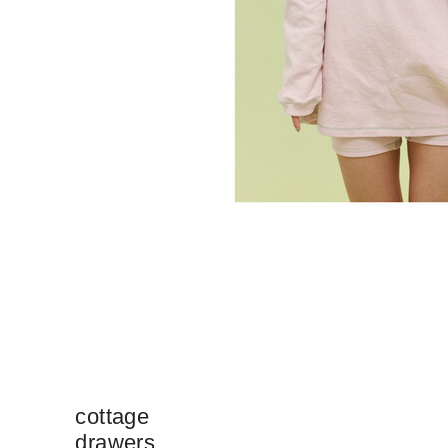
cottage
drawers