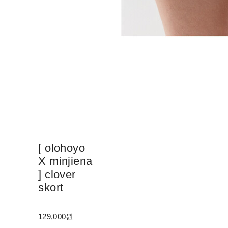
[ olohoyo
X minjiena
] clover
skort
129,000원