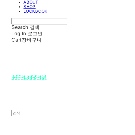
ABOUT
SHOP
LOOKBOOK
Search
검색
Log In
로그인
Cart
장바구니
minjiena