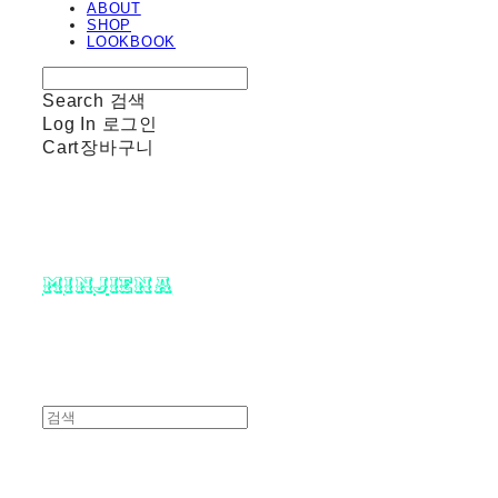
ABOUT
SHOP
LOOKBOOK
Search
검색
Log In
로그인
Cart
장바구니
minjiena