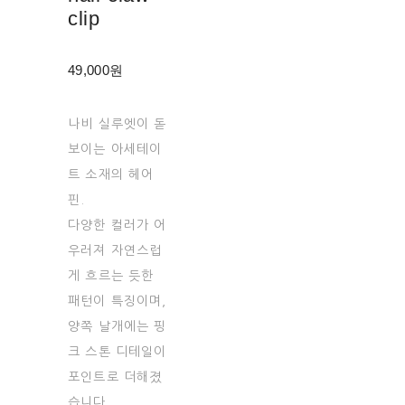
clip
49,000원
나비 실루엣이 돋
보이는 아세테이
트 소재의 헤어
핀.
다양한 컬러가 어
우러져 자연스럽
게 흐르는 듯한
패턴이 특징이며,
양쪽 날개에는 핑
크 스톤 디테일이
포인트로 더해졌
습니다.