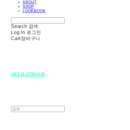
ABOUT
SHOP
LOOKBOOK
Search
검색
Log In
로그인
Cart
장바구니
minjiena