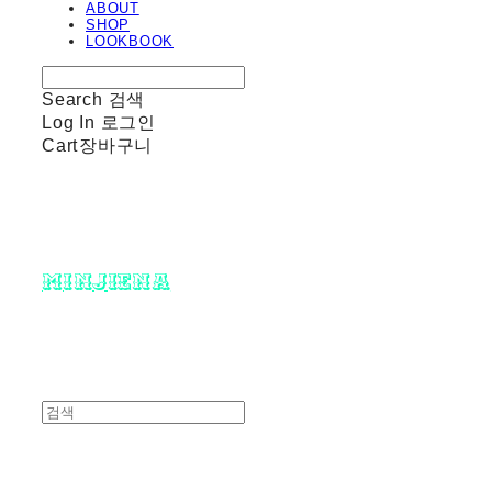
ABOUT
SHOP
LOOKBOOK
Search
검색
Log In
로그인
Cart
장바구니
minjiena