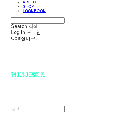
ABOUT
SHOP
LOOKBOOK
Search
검색
Log In
로그인
Cart
장바구니
minjiena