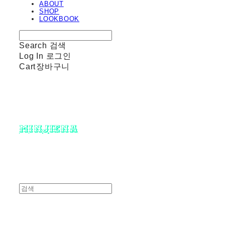
ABOUT
SHOP
LOOKBOOK
Search
검색
Log In
로그인
Cart
장바구니
minjiena