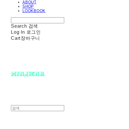
ABOUT
SHOP
LOOKBOOK
Search
검색
Log In
로그인
Cart
장바구니
minjiena