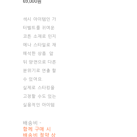
69,000원
섹시 아이템인 가
터벨트를 귀여운
코튼 소재로 민지
에나 스타일로 재
해석한 상품. 앞
뒤 양면으로 다른
분위기로 연출 할
수 있어요.
실제로 스타킹을
고정할 수도 있는
실용적인 아이템
배송비
-
함께 구매 시
배송비 절약 상