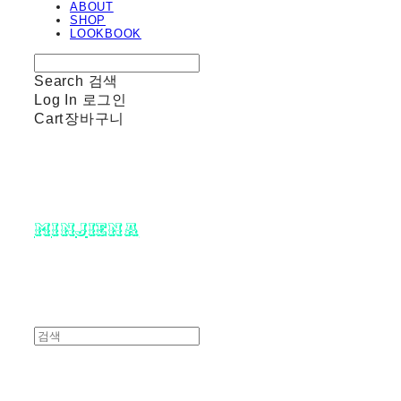
ABOUT
SHOP
LOOKBOOK
Search
검색
Log In
로그인
Cart
장바구니
minjiena