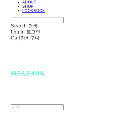
ABOUT
SHOP
LOOKBOOK
Search
검색
Log In
로그인
Cart
장바구니
minjiena