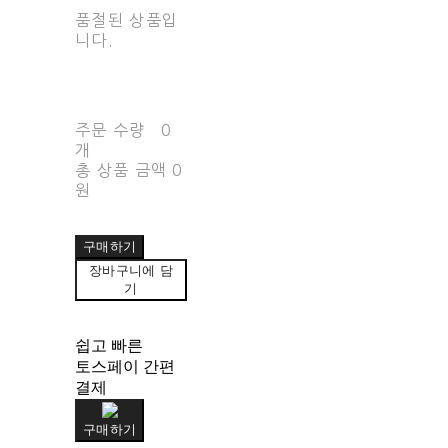
품절된 상품입
니다.
주문 수량
0
개
총 상품 금액
0
원
구매하기
장바구니에 담
기
쉽고 빠른
토스페이 간편
결제
구매하기