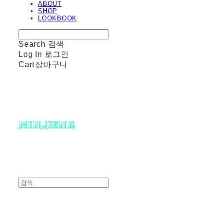
ABOUT
SHOP
LOOKBOOK
Search
검색
Log In
로그인
Cart
장바구니
minjiena