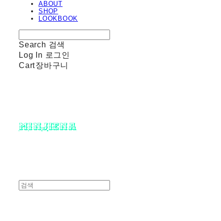
ABOUT
SHOP
LOOKBOOK
Search
검색
Log In
로그인
Cart
장바구니
minjiena