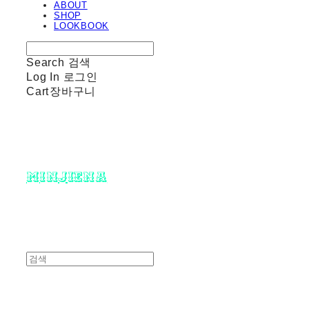
ABOUT
SHOP
LOOKBOOK
Search
검색
Log In
로그인
Cart
장바구니
minjiena