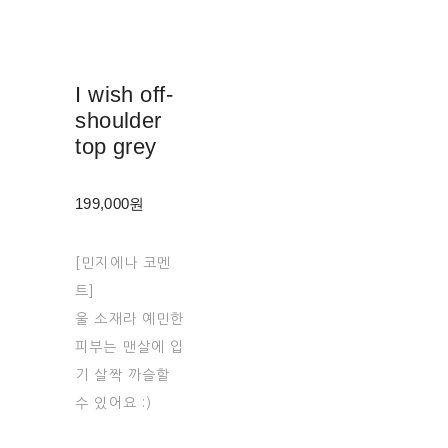
I wish off-
shoulder
top grey
199,000원
[민지에나 코멘
트]
울 소재라 예민한
피부는 맨살에 입
기 살짝 까슬할
수 있어요 :)