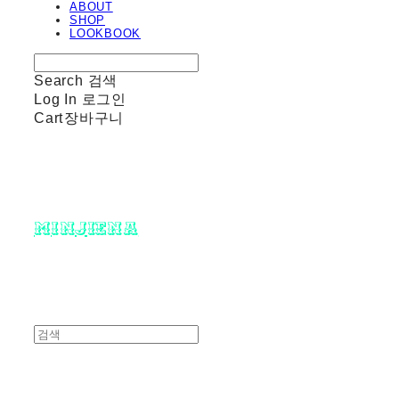
ABOUT
SHOP
LOOKBOOK
Search
검색
Log In
로그인
Cart
장바구니
minjiena