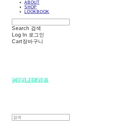
ABOUT
SHOP
LOOKBOOK
Search
검색
Log In
로그인
Cart
장바구니
minjiena